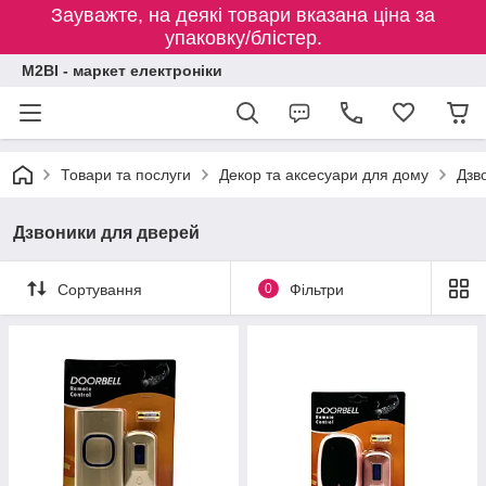
Зауважте, на деякі товари вказана ціна за
упаковку/блістер.
M2BI - маркет електроніки
Товари та послуги
Декор та аксесуари для дому
Дзв
Дзвоники для дверей
Сортування
0
Фільтри