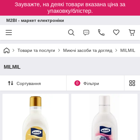
Зауважте, на деякі товари вказана ціна за
упаковку/блістер.
M2BI - маркет електроніки
Товари та послуги
Миючі засоби та догляд
MILMIL
MILMIL
Сортування
0
Фільтри