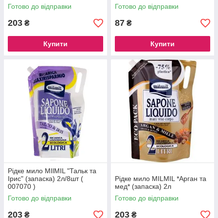
Готово до відправки
Готово до відправки
203
87
₴
₴
Купити
Купити
Рідке мило MIlMIL "Тальк та
Ірис" (запаска) 2л/8шт (
Рідке мило MILMIL *Арган та
007070 )
мед* (запаска) 2л
Готово до відправки
Готово до відправки
203
203
₴
₴