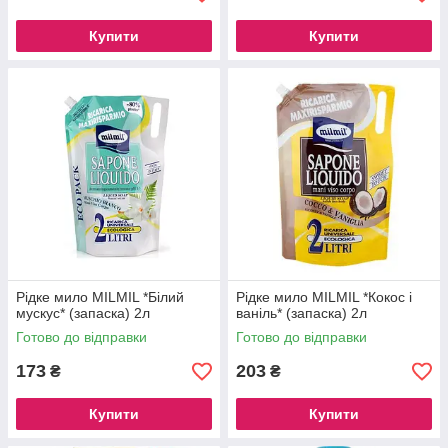
Купити
Купити
Рідке мило MILMIL *Білий
Рідке мило MILMIL *Кокос і
мускус* (запаска) 2л
ваніль* (запаска) 2л
Готово до відправки
Готово до відправки
173
203
₴
₴
Купити
Купити