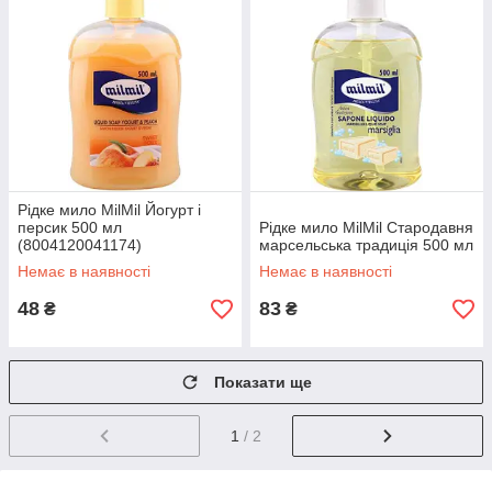
Рідке мило MilMil Йогурт і
персик 500 мл
Рідке мило MilMil Стародавня
(8004120041174)
марсельська традиція 500 мл
Немає в наявності
Немає в наявності
48
83
₴
₴
Показати ще
1
/ 2