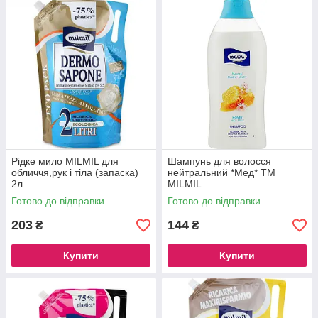
Рідке мило MILMIL для
Шампунь для волосся
обличчя,рук і тіла (запаска)
нейтральний *Мед* TM
2л
MILMIL
Готово до відправки
Готово до відправки
203
144
₴
₴
Купити
Купити