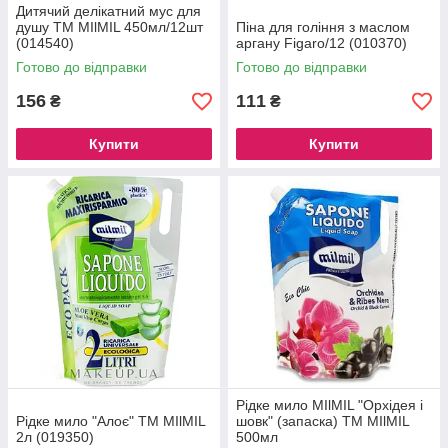
Дитячий делікатний мус для
душу ТМ MIlMIL 450мл/12шт
Піна для гоління з маслом
(014540)
аргану Figaro/12 (010370)
Готово до відправки
Готово до відправки
156
111
₴
₴
Купити
Купити
Рідке мило MIlMIL "Орхідея і
Рідке мило "Алоє" ТМ MIlMIL
шовк" (запаска) ТМ MIlMIL
2л (019350)
500мл