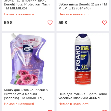
Зубна паста повний захист
Benefit Total Protection 75мл
Зубна щітка Benefit (2 шт.) TM
TM MILMIL/24
MILMIL/12 (014740)
Немає в наявності
Немає в наявності
59
59
₴
₴
Мило для інтимної гігієни з
екстарактом мальви
Піна для гоління Figaro Uomo
(запаска) ТМ MIlMIL 1л (
чоловіча класична 400мл
007010 )
Немає в наявності
Немає в наявності