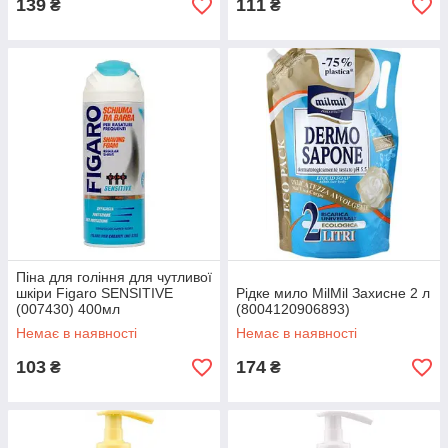
139
111
₴
₴
Піна для гоління для чутливої
шкіри Figaro SENSITIVE
Рідке мило MilMil Захисне 2 л
(007430) 400мл
(8004120906893)
Немає в наявності
Немає в наявності
103
174
₴
₴