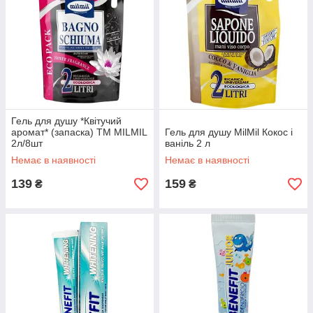
Гель для душу *Квітучий
аромат* (запаска) TM MILMIL
Гель для душу MilMil Кокос і
2л/8шт
ваніль 2 л
Немає в наявності
Немає в наявності
139
159
₴
₴